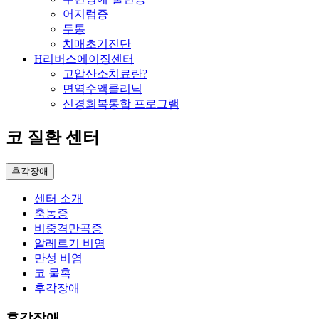
어지럼증
두통
치매초기진단
H리버스에이징센터
고압산소치료란?
면역수액클리닉
신경회복통합 프로그램
코 질환 센터
후각장애
센터 소개
축농증
비중격만곡증
알레르기 비염
만성 비염
코 물혹
후각장애
후각장애