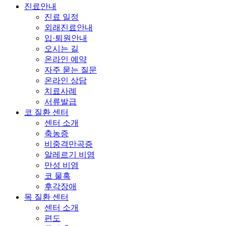
진료안내
진료 일정
외래진료안내
입·퇴원안내
오시는 길
온라인 예약
자주 묻는 질문
온라인 상담
치료사례
서류발급
코 질환 센터
센터 소개
축농증
비중격만곡증
알레르기 비염
만성 비염
코 물혹
후각장애
목 질환 센터
센터 소개
편도