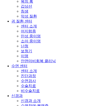
목의 혹
갑상선
침샘
악성 질환
귀 질환 센터
센터 소개
어지럼증
만성 중이염
소아 중이염
난청
보청기
이명
안면마비회복 클리닉
수면 센터
센터 소개
진단과정
수면검사
수술치료
비수술치료
신경과
신경과 소개
수면장애·불면증