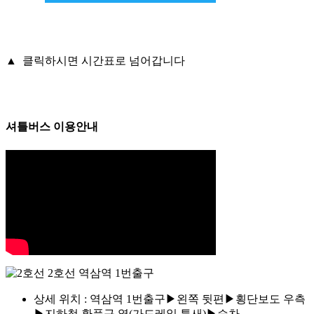
▲ 클릭하시면 시간표로 넘어갑니다
셔틀버스 이용안내
2호선 역삼역 1번출구
상세 위치 : 역삼역 1번출구▶왼쪽 뒷편▶횡단보도 우측
▶지하철 환풍구 옆(가드레일 틈새)▶승차