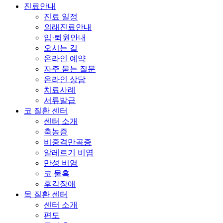
진료안내
진료 일정
외래진료안내
입·퇴원안내
오시는 길
온라인 예약
자주 묻는 질문
온라인 상담
치료사례
서류발급
코 질환 센터
센터 소개
축농증
비중격만곡증
알레르기 비염
만성 비염
코 물혹
후각장애
목 질환 센터
센터 소개
편도