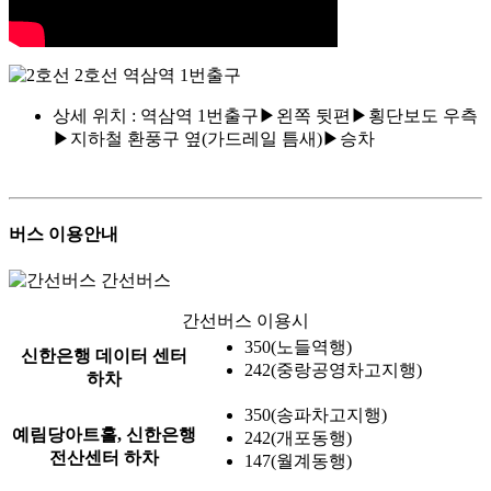
2호선 역삼역 1번출구
상세 위치 : 역삼역 1번출구▶왼쪽 뒷편▶횡단보도 우측
▶지하철 환풍구 옆(가드레일 틈새)▶승차
버스 이용안내
간선버스
간선버스 이용시
350(노들역행)
신한은행 데이터 센터
242(중랑공영차고지행)
하차
350(송파차고지행)
예림당아트홀, 신한은행
242(개포동행)
전산센터 하차
147(월계동행)