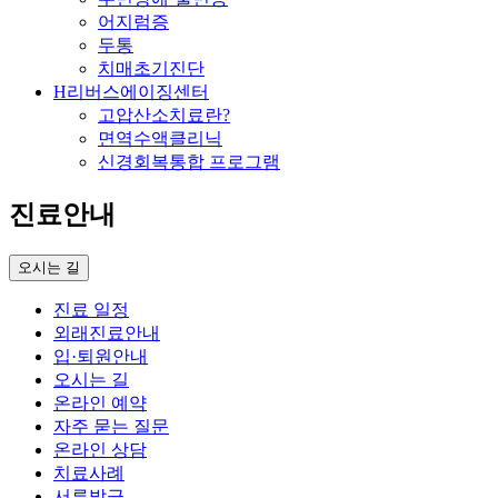
어지럼증
두통
치매초기진단
H리버스에이징센터
고압산소치료란?
면역수액클리닉
신경회복통합 프로그램
진료안내
오시는 길
진료 일정
외래진료안내
입·퇴원안내
오시는 길
온라인 예약
자주 묻는 질문
온라인 상담
치료사례
서류발급