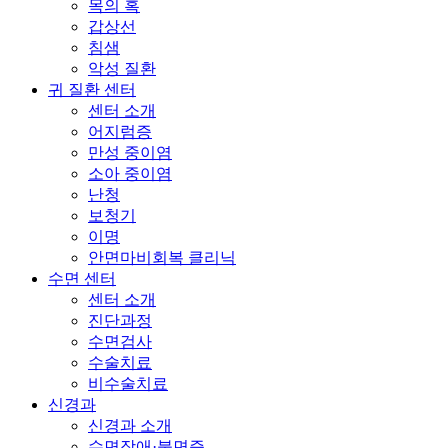
목의 혹
갑상선
침샘
악성 질환
귀 질환 센터
센터 소개
어지럼증
만성 중이염
소아 중이염
난청
보청기
이명
안면마비회복 클리닉
수면 센터
센터 소개
진단과정
수면검사
수술치료
비수술치료
신경과
신경과 소개
수면장애·불면증