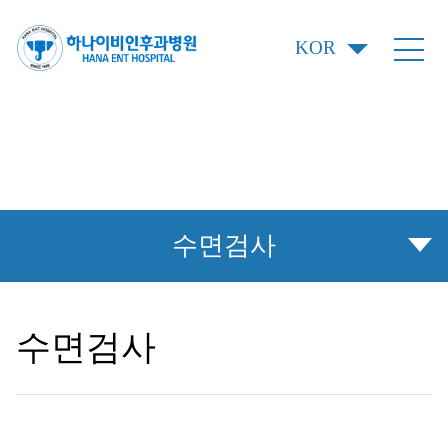
KOR
코골이 클리닉
수면검사
수면검사