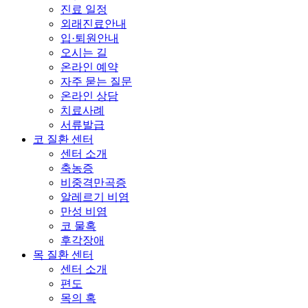
진료 일정
외래진료안내
입·퇴원안내
오시는 길
온라인 예약
자주 묻는 질문
온라인 상담
치료사례
서류발급
코 질환 센터
센터 소개
축농증
비중격만곡증
알레르기 비염
만성 비염
코 물혹
후각장애
목 질환 센터
센터 소개
편도
목의 혹