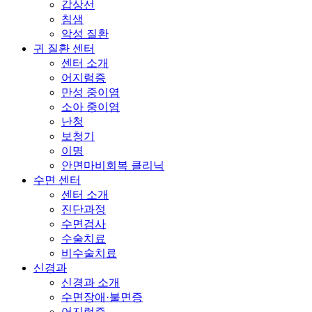
갑상선
침샘
악성 질환
귀 질환 센터
센터 소개
어지럼증
만성 중이염
소아 중이염
난청
보청기
이명
안면마비회복 클리닉
수면 센터
센터 소개
진단과정
수면검사
수술치료
비수술치료
신경과
신경과 소개
수면장애·불면증
어지럼증